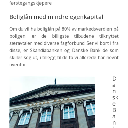
førstegangskjøpere.
Boliglån med mindre egenkapital
Om du vil ha boliglån på 80% av markedsverdien på
boligen, er de billigste tilbudene tilknyttet
særavtaler med diverse fagforbund. Ser vi bort i fra
disse, er Skandiabanken og Danske Bank de som
skiller seg ut, i tillegg til de to vi allerede har nevnt
ovenfor.
D
a
n
sk
e
B
a
n