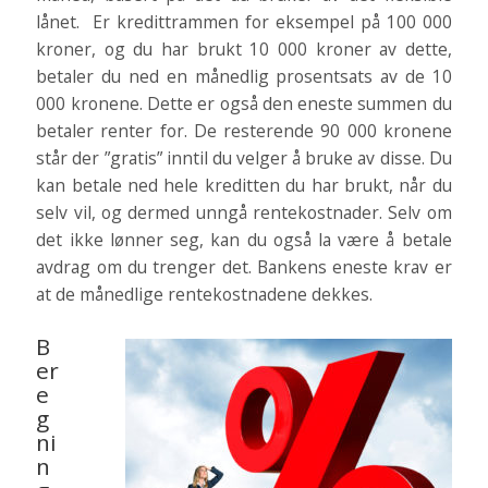
lånet. Er kredittrammen for eksempel på 100 000
kroner, og du har brukt 10 000 kroner av dette,
betaler du ned en månedlig prosentsats av de 10
000 kronene. Dette er også den eneste summen du
betaler renter for. De resterende 90 000 kronene
står der ”gratis” inntil du velger å bruke av disse. Du
kan betale ned hele kreditten du har brukt, når du
selv vil, og dermed unngå rentekostnader. Selv om
det ikke lønner seg, kan du også la være å betale
avdrag om du trenger det. Bankens eneste krav er
at de månedlige rentekostnadene dekkes.
B
er
e
g
ni
n