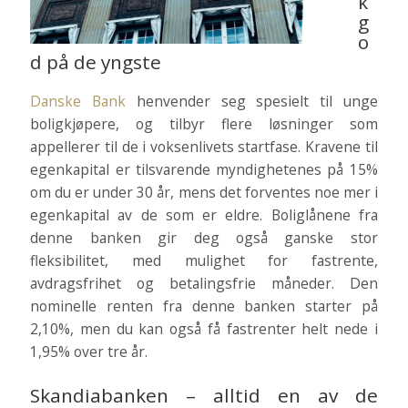
k
g
o
d på de yngste
Danske Bank
henvender seg spesielt til unge
boligkjøpere, og tilbyr flere løsninger som
appellerer til de i voksenlivets startfase. Kravene til
egenkapital er tilsvarende myndighetenes på 15%
om du er under 30 år, mens det forventes noe mer i
egenkapital av de som er eldre. Boliglånene fra
denne banken gir deg også ganske stor
fleksibilitet, med mulighet for fastrente,
avdragsfrihet og betalingsfrie måneder. Den
nominelle renten fra denne banken starter på
2,10%, men du kan også få fastrenter helt nede i
1,95% over tre år.
Skandiabanken – alltid en av de