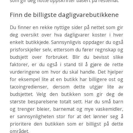
som gir deg flotte oppskrifter basert på restemat.
Finn de billigste dagligvarebutikkene
Du finner en rekke nyttige sider på nettet som gir
deg oversikt over hva dagligvarer koster i hver
enkelt butikkjede. Sannsynligvis oppdager du også
prisforskjeller selv, ettersom du fører regnskap og
budsjett over forbruket. Blir du bevisst slike
faktorer, er du også i stand til å gjøre de rette
vurderingene om hvor du skal handle. Det hjelper
for eksempel lite at en butikk har billigere ost og
tacoingredienser, dersom dette utgjør lite av
budsjettet. Velg den butikken som gir deg de
største besparelsene totalt sett. Har du små barn
og trenger bleier, barnemat og mye vaskemidler,
er sannsynligheten stor for at det lønner seg å
prioritere den butikken som er billigst på dette
området.