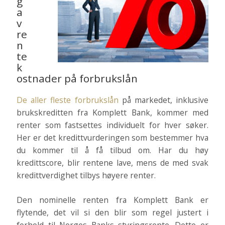
g
a
v
re
n
te
k
ostnader på forbrukslån
De aller fleste forbrukslån
på markedet, inklusive
brukskreditten fra Komplett Bank, kommer med
renter som fastsettes individuelt for hver søker.
Her er det kredittvurderingen som bestemmer hva
du kommer til å få tilbud om. Har du høy
kredittscore, blir rentene lave, mens de med svak
kredittverdighet tilbys høyere renter.
Den nominelle renten fra Komplett Bank er
flytende, det vil si den blir som regel justert i