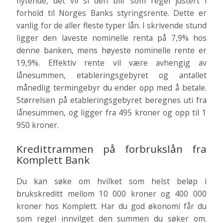
flytende, det vil si den blir som regel justert i
forhold til Norges Banks styringsrente. Dette er
vanlig for de aller fleste typer lån. I skrivende stund
ligger den laveste nominelle renta på 7,9% hos
denne banken, mens høyeste nominelle rente er
19,9%. Effektiv rente vil være avhengig av
lånesummen, etableringsgebyret og antallet
månedlig termingebyr du ender opp med å betale.
Størrelsen på etableringsgebyret beregnes uti fra
lånesummen, og ligger fra 495 kroner og opp til 1
950 kroner.
Kredittrammen på forbrukslån fra
Komplett Bank
Du kan søke om hvilket som helst beløp i
brukskreditt mellom 10 000 kroner og 400 000
kroner hos Komplett. Har du god økonomi får du
som regel innvilget den summen du søker om.