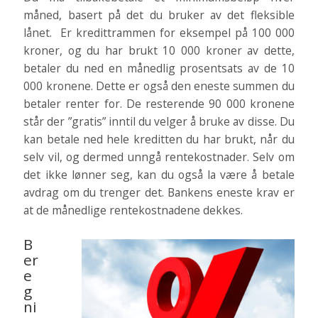
måned, basert på det du bruker av det fleksible
lånet. Er kredittrammen for eksempel på 100 000
kroner, og du har brukt 10 000 kroner av dette,
betaler du ned en månedlig prosentsats av de 10
000 kronene. Dette er også den eneste summen du
betaler renter for. De resterende 90 000 kronene
står der ”gratis” inntil du velger å bruke av disse. Du
kan betale ned hele kreditten du har brukt, når du
selv vil, og dermed unngå rentekostnader. Selv om
det ikke lønner seg, kan du også la være å betale
avdrag om du trenger det. Bankens eneste krav er
at de månedlige rentekostnadene dekkes.
B
er
e
g
ni