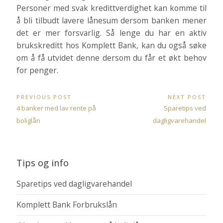
Personer med svak kredittverdighet kan komme til
å bli tilbudt lavere lånesum dersom banken mener
det er mer forsvarlig. Så lenge du har en aktiv
brukskreditt hos Komplett Bank, kan du også søke
om å få utvidet denne dersom du får et økt behov
for penger.
Post
PREVIOUS POST
NEXT POST
navigation
Previous
Next
4 banker med lav rente på
Sparetips ved
Post:
Post:
boliglån
dagligvarehandel
Tips og info
Sparetips ved dagligvarehandel
Komplett Bank Forbrukslån