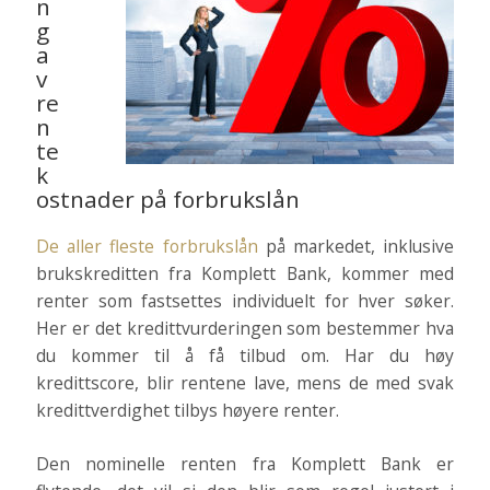
n
g
a
v
re
n
te
k
ostnader på forbrukslån
De aller fleste forbrukslån
på markedet, inklusive
brukskreditten fra Komplett Bank, kommer med
renter som fastsettes individuelt for hver søker.
Her er det kredittvurderingen som bestemmer hva
du kommer til å få tilbud om. Har du høy
kredittscore, blir rentene lave, mens de med svak
kredittverdighet tilbys høyere renter.
Den nominelle renten fra Komplett Bank er