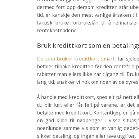
dermed fort opp dersom kreditten står ubet
tid, er kanskje den mest vanlige årsaken til
faktisk bruke forbrukslån til å refinansie
rentekostnadene.
Bruk kredittkort som en betaling
De som bruker kredittkort smart
, tar sjel
betaler tilbake kreditten før den rentefrie 
rabatter man ellers ikke har tilgang til. Br
lang tid, snakker vi nok om noen av de dyre
Å handle med kredittkort, spesielt på nett ell
du blir lurt eller får feil på varene, er de
betalte med kredittkort. Kontantkjøp er på 
en god kilde til nødpenger i visse situa
noenlunde samme vis som et vanlig debetko
sikker betaling, og ingen eller lave utgifter.