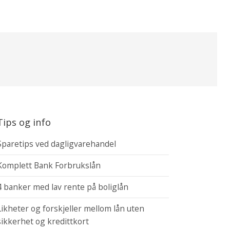
Tips og info
Sparetips ved dagligvarehandel
Komplett Bank Forbrukslån
4 banker med lav rente på boliglån
Likheter og forskjeller mellom lån uten
sikkerhet og kredittkort