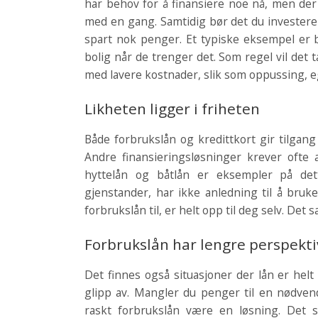
har behov for å finansiere noe nå, men der 
med en gang. Samtidig bør det du investerer 
spart nok penger. Et typiske eksempel er bo
bolig når de trenger det. Som regel vil det ta
med lavere kostnader, slik som oppussing, e
Likheten ligger i friheten
Både forbrukslån og kredittkort gir tilgan
Andre finansieringsløsninger krever ofte at
hyttelån og båtlån er eksempler på dett
gjenstander, har ikke anledning til å bru
forbrukslån til, er helt opp til deg selv. Det 
Forbrukslån har lengre perspekti
Det finnes også situasjoner der lån er helt 
glipp av. Mangler du penger til en nødvend
raskt forbrukslån være en løsning. Det 