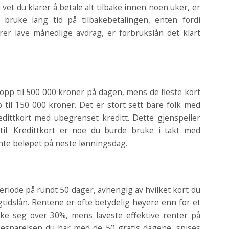
vet du klarer å betale alt tilbake innen noen uker, er
 bruke lang tid på tilbakebetalingen, enten fordi
rer lave månedlige avdrag, er forbrukslån det klart
 opp til 500 000 kroner på dagen, mens de fleste kort
 til 150 000 kroner. Det er stort sett bare folk med
dittkort med ubegrenset kreditt. Dette gjenspeiler
til. Kredittkort er noe du burde bruke i takt med
ånte beløpet på neste lønningsdag.
eriode på rundt 50 dager, avhengig av hvilket kort du
gtidslån. Rentene er ofte betydelig høyere enn for et
kke seg over 30%, mens laveste effektive renter på
. Besparelsen du har med de 50 gratis dagene, spises