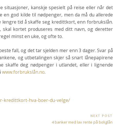
e situasjoner, kanskje spesielt på reise eller når det
re en god kilde til nødpenger, men da må du allerede
 lengre tid å skaffe seg kredittkort, enn forbrukslån.
 skal kortet produseres med ditt navn, og deretter
egel minst en uke, og ofte to.
este fall, og det tar sjelden mer enn 3 dager. Svar på
bankene, og utbetalingen skjer så snart lånepapirene
e skaffe deg nødpenger i utlandet, eller i lignende
å
www.forbrukslån.no
.
r-kredittkort-hva-boer-du-velge/
NEXT POST
Next
4 banker med lav rente på boliglån
Post: