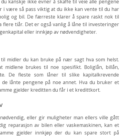
du kanskje ikke evner å skaffe til veie alle pengene
i være så pass viktig at du ikke kan vente til du har
lig og bil. De færreste klarer å spare raskt nok til
 flere tiår. Det er også vanlig å låne til investeringer
genkapital eller innkjøp av nødvendigheter.
g til midler du kan bruke på nær sagt hva som helst.
 midlene brukes til noe spesifikt. Boliglån, billån,
e. De fleste som låner til slike kapitalkrevende
ke de lånte pengene på noe annet. Hva du bruker et
samme gjelder kreditten du får i et kredittkort.
v
nødvendig, eller gir muligheter man ellers ville gått
ig reparasjon av bilen eller vaskemaskinen, kan et
samme gjelder innkjøp der du kan spare stort på