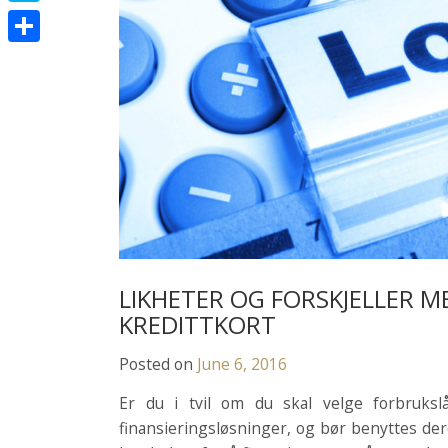
n
e
o
S
t
t
d
o
k
e
S
e
d
k
y
r
h
r
i
p
a
e
t
e
r
s
e
t
LIKHETER OG FORSKJELLER M
KREDITTKORT
Posted on
June 6, 2016
Er du i tvil om du skal velge forbrukslån
finansieringsløsninger, og bør benyttes der