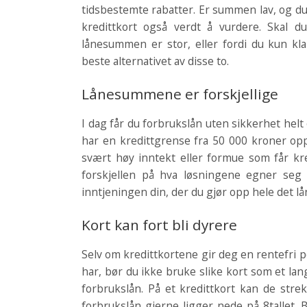
tidsbestemte rabatter. Er summen lav, og du 
kredittkort også verdt å vurdere. Skal du
lånesummen er stor, eller fordi du kun kla
beste alternativet av disse to.
Lånesummene er forskjellige
I dag får du forbrukslån uten sikkerhet helt
har en kredittgrense fra 50 000 kroner opp
svært høy inntekt eller formue som får kre
forskjellen på hva løsningene egner seg 
inntjeningen din, der du gjør opp hele det l
Kort kan fort bli dyrere
Selv om kredittkortene gir deg en rentefri p
har, bør du ikke bruke slike kort som et lan
forbrukslån. På et kredittkort kan de stre
forbrukslån gjerne ligger nede på 8­tallet