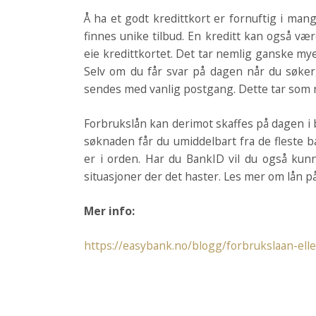
Å ha et godt kredittkort er fornuftig i mang
finnes unike tilbud. En kreditt kan også væ
eie kredittkortet. Det tar nemlig ganske mye
Selv om du får svar på dagen når du søker,
sendes med vanlig postgang. Dette tar som r
Forbrukslån kan derimot skaffes på dagen i b
søknaden får du umiddelbart fra de fleste 
er i orden. Har du BankID vil du også kunn
situasjoner der det haster. Les mer om lån p
Mer info:
https://easybank.no/blogg/forbrukslaan-elle
Post
navigation