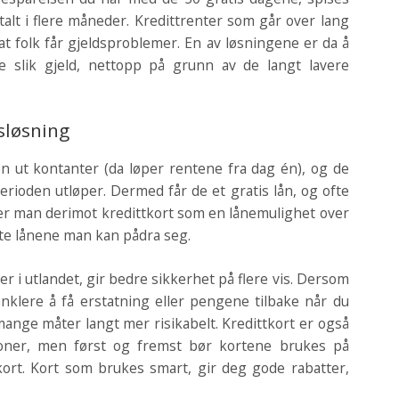
alt i flere måneder. Kredittrenter som går over lang
 at folk får gjeldsproblemer. En av løsningene er da å
re slik gjeld, nettopp på grunn av de langt lavere
sløsning
den ut kontanter (da løper rentene fra dag én), og de
perioden utløper. Dermed får de et gratis lån, og ofte
uker man derimot kredittkort som en lånemulighet over
ste lånene man kan pådra seg.
er i utlandet, gir bedre sikkerhet på flere vis. Dersom
t enklere å få erstatning eller pengene tilbake når du
mange måter langt mer risikabelt. Kredittkort er også
sjoner, men først og fremst bør kortene brukes på
rt. Kort som brukes smart, gir deg gode rabatter,